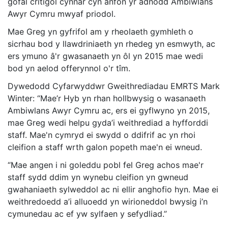
gofal critigol cynnar cyn anfon yr adnodd Ambiwlans
Awyr Cymru mwyaf priodol.
Mae Greg yn gyfrifol am y rheolaeth gymhleth o
sicrhau bod y llawdriniaeth yn rhedeg yn esmwyth, ac
ers ymuno â'r gwasanaeth yn ôl yn 2015 mae wedi
bod yn aelod offerynnol o'r tîm.
Dywedodd Cyfarwyddwr Gweithrediadau EMRTS Mark
Winter: “Mae’r Hyb yn rhan hollbwysig o wasanaeth
Ambiwlans Awyr Cymru ac, ers ei gyflwyno yn 2015,
mae Greg wedi helpu gyda’i weithrediad a hyfforddi
staff. Mae'n cymryd ei swydd o ddifrif ac yn rhoi
cleifion a staff wrth galon popeth mae'n ei wneud.
“Mae angen i ni goleddu pobl fel Greg achos mae'r
staff sydd ddim yn wynebu cleifion yn gwneud
gwahaniaeth sylweddol ac ni ellir anghofio hyn. Mae ei
weithredoedd a’i alluoedd yn wirioneddol bwysig i’n
cymunedau ac ef yw sylfaen y sefydliad.”