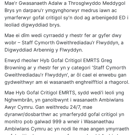
Mae'r Gwasanaeth Adalw a Throsglwyddo Meddygol
Brys yn darparu'r ymgynghorwyr medrus iawn ac
ymarferwyr gofal critigol sy'n dod ag arbenigedd ED i
leoliad digwyddiad brys.
Mae ei dîm wedi cyrraedd y rhestr fer ar gyfer dwy
wobr – Staff Cymorth Gweithrediadau’r Flwyddyn, a
Digwyddiad Arbennig y Flwyddyn.
Enwyd rheolwr Hyb Gofal Critigol EMRTS Greg
Browning ar y rhestr fer yn y categori 'Staff Cymorth
Gweithrediadau'r Flwyddyn', ar ôl cael ei enwebu gan
gydweithwyr am ei wasanaeth enghreifftiol a rhagorol.
Mae Hyb Gofal Critigol EMRTS, sydd wedi’i leoli yng
Nghwmbrân, yn ganolbwynt i wasanaeth Ambiwlans
Awyr Cymru. Gan weithredu 24/7, mae
dyranwr/dosbarthwr ac ymarferydd gofal critigol yn
monitro pob galwad 999 a wneir i Wasanaethau
Ambiwlans Cymru ac yn nodi lle mae angen ymyrraeth