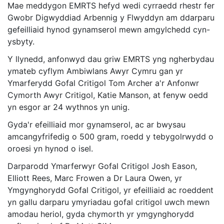
Mae meddygon EMRTS hefyd wedi cyrraedd rhestr fer
Gwobr Digwyddiad Arbennig y Flwyddyn am ddarparu
gefeilliaid hynod gynamserol mewn amgylchedd cyn-
ysbyty.
Y llynedd, anfonwyd dau griw EMRTS yng ngherbydau
ymateb cyflym Ambiwlans Awyr Cymru gan yr
Ymarferydd Gofal Critigol Tom Archer a'r Anfonwr
Cymorth Awyr Critigol, Katie Manson, at fenyw oedd
yn esgor ar 24 wythnos yn unig.
Gyda'r efeilliaid mor gynamserol, ac ar bwysau
amcangyfrifedig o 500 gram, roedd y tebygolrwydd o
oroesi yn hynod o isel.
Darparodd Ymarferwyr Gofal Critigol Josh Eason,
Elliott Rees, Marc Frowen a Dr Laura Owen, yr
Ymgynghorydd Gofal Critigol, yr efeilliaid ac roeddent
yn gallu darparu ymyriadau gofal critigol uwch mewn
amodau heriol, gyda chymorth yr ymgynghorydd