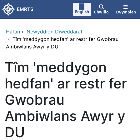
Neidio i'r prif gynnwy
EMRTS
English
Chwilio
Cwymplen
Hafan
›
Newyddion Diweddaraf
›
Tîm 'meddygon hedfan' ar restr fer Gwobrau
Ambiwlans Awyr y DU
Tîm 'meddygon
hedfan' ar restr fer
Gwobrau
Ambiwlans Awyr y
DU