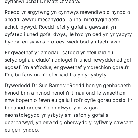
cyflenwi uchaf Dr Matt O'Meara.
Roedd yr argyfwng yn cynnwys mewndiwbio hynod o
anodd, awyru mecanyddol, a rhoi meddyginiaeth
achub bywyd. Roedd lefel y gofal a gawsant yn
cyfateb i uned gofal dwys, lle hyd yn oed yn yr ysbyty
byddai eu siawns o oroesi wedi bod yn fach iawn.
Er gwaethaf yr amodau, cafodd yr efeilliaid eu
sefydlogi a'u cludo'n ddiogel i'r uned newyddenedigol
agosaf. Yn anffodus, er gwaethaf ymdrechion gorau’r
tîm, bu farw un o’r efeilliaid tra yn yr ysbyty.
Dywedodd Dr Sue Barnes: “Roedd hon yn genhadaeth
hynod brin a hynod heriol i’r timau ond fe wnaethon
nhw bopeth o fewn eu gallu i roi’r cyfle gorau posibl i’r
babanod oroesi. Canmolwyd y criw gan
neonatolegydd yr ysbyty am safon y gofal a
ddarparwyd, yn enwedig oherwydd y cyflwr y cawsant
eu geni ynddo.