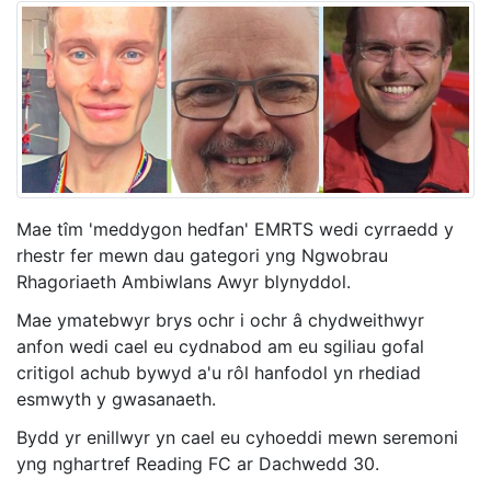
Mae tîm 'meddygon hedfan' EMRTS wedi cyrraedd y
rhestr fer mewn dau gategori yng Ngwobrau
Rhagoriaeth Ambiwlans Awyr blynyddol.
Mae ymatebwyr brys ochr i ochr â chydweithwyr
anfon wedi cael eu cydnabod am eu sgiliau gofal
critigol achub bywyd a'u rôl hanfodol yn rhediad
esmwyth y gwasanaeth.
Bydd yr enillwyr yn cael eu cyhoeddi mewn seremoni
yng nghartref Reading FC ar Dachwedd 30.