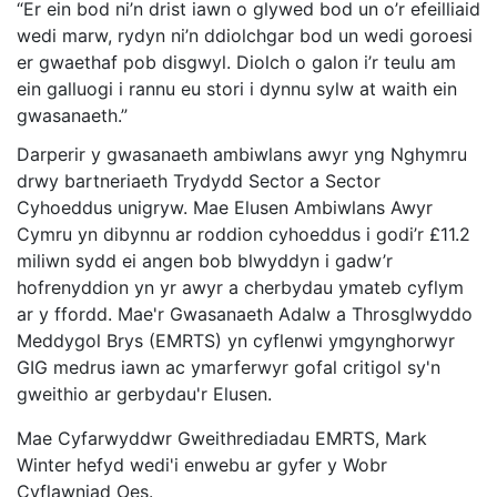
“Er ein bod ni’n drist iawn o glywed bod un o’r efeilliaid
wedi marw, rydyn ni’n ddiolchgar bod un wedi goroesi
er gwaethaf pob disgwyl. Diolch o galon i’r teulu am
ein galluogi i rannu eu stori i dynnu sylw at waith ein
gwasanaeth.”
Darperir y gwasanaeth ambiwlans awyr yng Nghymru
drwy bartneriaeth Trydydd Sector a Sector
Cyhoeddus unigryw. Mae Elusen Ambiwlans Awyr
Cymru yn dibynnu ar roddion cyhoeddus i godi’r £11.2
miliwn sydd ei angen bob blwyddyn i gadw’r
hofrenyddion yn yr awyr a cherbydau ymateb cyflym
ar y ffordd. Mae'r Gwasanaeth Adalw a Throsglwyddo
Meddygol Brys (EMRTS) yn cyflenwi ymgynghorwyr
GIG medrus iawn ac ymarferwyr gofal critigol sy'n
gweithio ar gerbydau'r Elusen.
Mae Cyfarwyddwr Gweithrediadau EMRTS, Mark
Winter hefyd wedi'i enwebu ar gyfer y Wobr
Cyflawniad Oes.