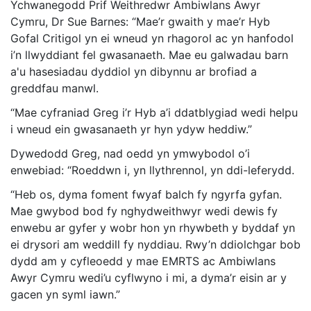
Ychwanegodd Prif Weithredwr Ambiwlans Awyr
Cymru, Dr Sue Barnes: “Mae’r gwaith y mae’r Hyb
Gofal Critigol yn ei wneud yn rhagorol ac yn hanfodol
i’n llwyddiant fel gwasanaeth. Mae eu galwadau barn
a'u hasesiadau dyddiol yn dibynnu ar brofiad a
greddfau manwl.
“Mae cyfraniad Greg i’r Hyb a’i ddatblygiad wedi helpu
i wneud ein gwasanaeth yr hyn ydyw heddiw.”
Dywedodd Greg, nad oedd yn ymwybodol o’i
enwebiad: “Roeddwn i, yn llythrennol, yn ddi-leferydd.
“Heb os, dyma foment fwyaf balch fy ngyrfa gyfan.
Mae gwybod bod fy nghydweithwyr wedi dewis fy
enwebu ar gyfer y wobr hon yn rhywbeth y byddaf yn
ei drysori am weddill fy nyddiau. Rwy’n ddiolchgar bob
dydd am y cyfleoedd y mae EMRTS ac Ambiwlans
Awyr Cymru wedi’u cyflwyno i mi, a dyma’r eisin ar y
gacen yn syml iawn.”