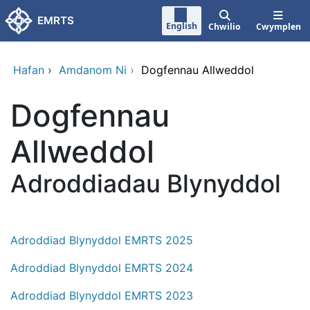
Neidio i'r prif gynnwy
EMRTS
English
Chwilio
Cwymplen
Hafan
›
Amdanom Ni
›
Dogfennau Allweddol
Dogfennau
Allweddol
Adroddiadau Blynyddol
Adroddiad Blynyddol EMRTS 2025
Adroddiad Blynyddol EMRTS 2024
Adroddiad Blynyddol EMRTS 2023