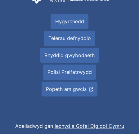
Hygyrchedd
Telerau defnyddio
Rhyddid gwybodaeth
Polisi Preifatrwydd
Popeth am gwcis
Adeiladwyd gan
Iechyd a Gofal Digidol Cymru