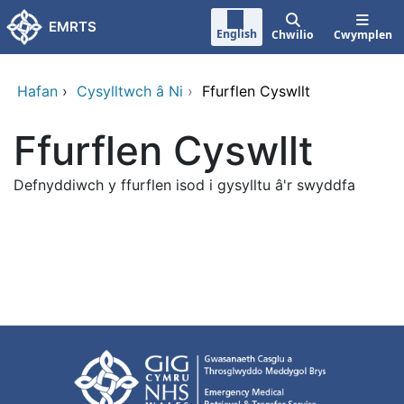
Neidio i'r prif gynnwy
EMRTS
English
Chwilio
Cwymplen
Hafan
›
Cysylltwch â Ni
›
Ffurflen Cyswllt
Ffurflen Cyswllt
Defnyddiwch y ffurflen isod i gysylltu â'r swyddfa