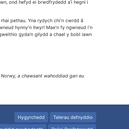
n, ond hefyd ei brwdfrydedd a’i hegni i
 rhai pethau. Yna rydych chi'n cwrdd â
 wneud hynny'n llwyr! Mae'n fy ngwneud i'n
weithio gyda’n gilydd a chael y bobl iawn
 Norwy, a chawsant wahoddiad gan eu
Hygyrchedd
Telerau defnyddio