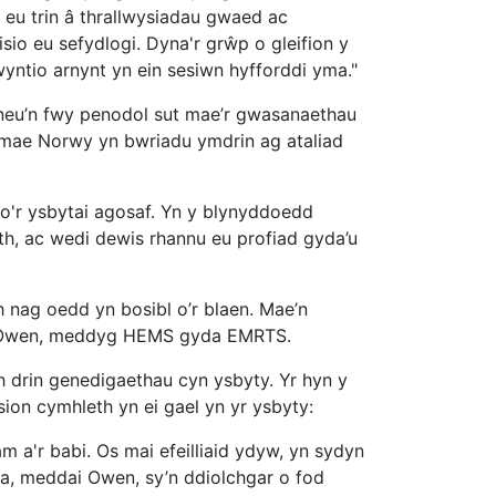
n eu trin â thrallwysiadau gwaed ac
isio eu sefydlogi. Dyna'r grŵp o gleifion y
tio arnynt yn ein sesiwn hyfforddi yma."
neu’n fwy penodol sut mae’r gwasanaethau
ut mae Norwy yn bwriadu ymdrin ag ataliad
'r ysbytai agosaf. Yn y blynyddoedd
th, ac wedi dewis rhannu eu profiad gyda’u
h nag oedd yn bosibl o’r blaen. Mae’n
a Owen, meddyg HEMS gyda EMRTS.
 drin genedigaethau cyn ysbyty. Yr hyn y
n cymhleth yn ei gael yn yr ysbyty:
 a'r babi. Os mai efeilliaid ydyw, yn sydyn
ma, meddai Owen, sy’n ddiolchgar o fod