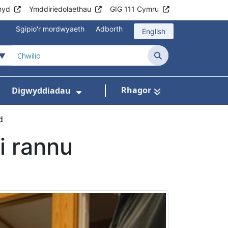
hyd
Ymddiriedolaethau
GIG 111 Cymru
Sgipio'r mordwyaeth
Adborth
English
Chwilio
Rhagor
Digwyddiadau
ddion
n ar gyfer Cysylltwch â Ni
isddewislen ar gyfer Swyddi
Dangos isddewislen ar gyfe
d
i rannu