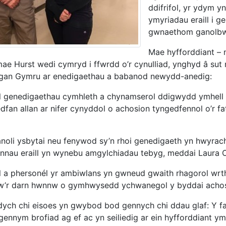
ddifrifol, yr ydym y
ymyriadau eraill i ge
gwnaethom ganolbwyn
Mae hyfforddiant – 
u mae Hurst wedi cymryd i ffwrdd o’r cynulliad, ynghyd â s
 gan Gymru ar enedigaethau a babanod newydd-anedig:
l genedigaethau cymhleth a chynamserol ddigwydd ymhell o
n allan ar nifer cynyddol o achosion tyngedfennol o’r fa
canoli ysbytai neu fenywod sy’n rhoi genedigaeth yn hwyrac
nau eraill yn wynebu amgylchiadau tebyg, meddai Laur
l a phersonél yr ambiwlans yn gwneud gwaith rhagorol wrth
yw’r darn hwnnw o gymhwysedd ychwanegol y byddai achosio
dych chi eisoes yn gwybod bod gennych chi ddau glaf: Y fam
ennym brofiad ag ef ac yn seiliedig ar ein hyfforddiant y