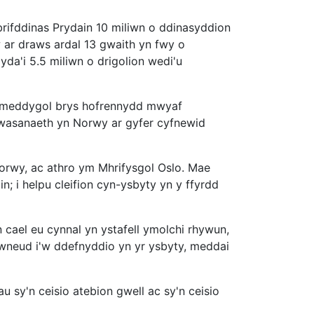
rifddinas Prydain 10 miliwn o ddinasyddion
 ar draws ardal 13 gwaith yn fwy o
da'i 5.5 miliwn o drigolion wedi'u
au meddygol brys hofrennydd mwyaf
gwasanaeth yn Norwy ar gyfer cyfnewid
wy, ac athro ym Mhrifysgol Oslo. Mae
; i helpu cleifion cyn-ysbyty yn y ffyrdd
cael eu cynnal yn ystafell ymolchi rhywun,
 wneud i'w ddefnyddio yn yr ysbyty, meddai
 sy'n ceisio atebion gwell ac sy'n ceisio