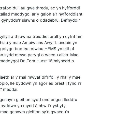
rafod dulliau gweithredu, ac yn hyfforddi
aliad meddygol ar y galon a'r hyfforddiant
 i gynyddu'r siawns o ddadebru. Defnyddir
lyll a thrawma treiddiol arall yn cyfrif am
ithiau y mae Ambiwlans Awyr Llundain yn
 golygu bod eu criwiau HEMS yn eithaf
ion sydd mewn perygl o waedu allan. Mae
meddygol Dr. Tom Hurst 16 mlynedd o
aeth ar y rhai mwyaf difrifol, y rhai y mae
pio, lle byddwn yn agor eu brest i fynd i'r
," meddai.
e gennym gleifion sydd ond angen lleddfu
 byddwn yn mynd â nhw i'r ysbyty,
 mae gennym gleifion sy’n gwaedu’n