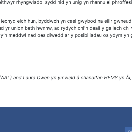
hwyr rhyngwladol sydd nid yn unig yn rhannu ei phroffesiw
l iechyd eich hun, byddwch yn cael gwybod na ellir gwneud
 yr union beth hwnnw, ac rydych chi'n deall y gallech chi
wy’n meddwl nad oes diwedd ar y posibiliadau os ydym yn g
(AAL) and Laura Owen yn ymweld â chanolfan HEMS yn Ål,