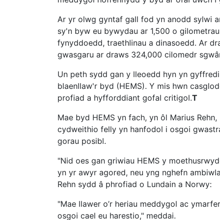
Ar yr olwg gyntaf gall fod yn anodd sylwi
sy'n byw eu bywydau ar 1,500 o gilometrau
fynyddoedd, traethlinau a dinasoedd. Ar dr
gwasgaru ar draws 324,000 cilomedr sgwâr
Un peth sydd gan y lleoedd hyn yn gyffred
blaenllaw'r byd (HEMS). Y mis hwn casglod
profiad a hyfforddiant gofal critigol.
T
Mae byd HEMS yn fach, yn ôl Marius Rehn
cydweithio felly yn hanfodol i osgoi gwastr
gorau posibl.
"Nid oes gan griwiau HEMS y moethusrwydd o
yn yr awyr agored, neu yng nghefn ambiwla
Rehn sydd â phrofiad o Lundain a Norwy:
"Mae llawer o’r heriau meddygol ac ymarfer
osgoi cael eu harestio," meddai.