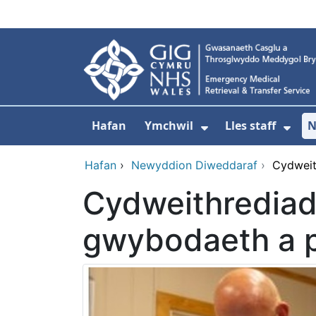
Neidio i'r prif gynnwy
Hafan
Ymchwil
Lles staff
N
Dangos isddewi
Dan
Hafan
›
Newyddion Diweddaraf
›
Cydweit
Cydweithrediad
gwybodaeth a p