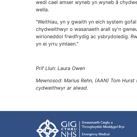
wedi cael amser wyneb yn wyneb â chydweit
wella.
"Weithiau, yn y gwaith yn eich system gofa
chydweithwyr o wasanaeth arall sy'n gwneud
wirioneddol frwdfrydig ac ysbrydoledig. R
yn ei yrru ymlaen."
Prif Llun: Laura Owen
Mewnosod: Marius Rehn, (AAN) Tom Hurst 
cydweithwyr ar alwad.