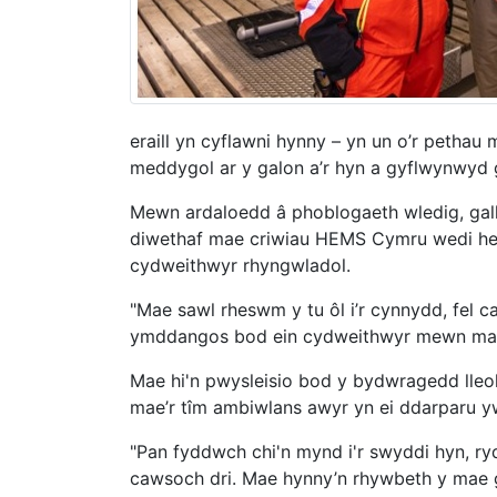
eraill yn cyflawni hynny – yn un o’r petha
meddygol ar y galon a’r hyn a gyflwynwyd
Mewn ardaloedd â phoblogaeth wledig, gal
diwethaf mae criwiau HEMS Cymru wedi hedfa
cydweithwyr rhyngwladol.
"Mae sawl rheswm y tu ôl i’r cynnydd, fel 
ymddangos bod ein cydweithwyr mewn man
Mae hi'n pwysleisio bod y bydwragedd lleo
mae’r tîm ambiwlans awyr yn ei ddarparu 
"Pan fyddwch chi'n mynd i'r swyddi hyn, ry
cawsoch dri. Mae hynny’n rhywbeth y mae g