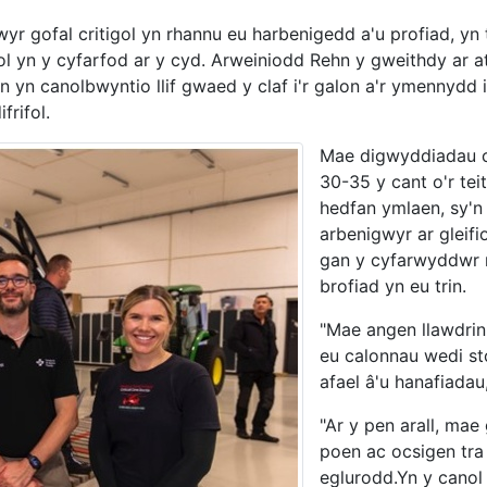
 gofal critigol yn rhannu eu harbenigedd a'u profiad, yn t
 yn y cyfarfod ar y cyd. Arweiniodd Rehn y gweithdy ar at
n yn canolbwyntio llif gwaed y claf i'r galon a'r ymennydd
frifol.
Mae digwyddiadau cyl
30-35 y cant o'r te
hedfan ymlaen, sy'n
arbenigwyr ar gleif
gan y cyfarwyddwr 
brofiad yn eu trin.
"Mae angen llawdrini
eu calonnau wedi sto
afael â'u hanafiadau
"Ar y pen arall, ma
poen ac ocsigen tra
eglurodd.Yn y canol