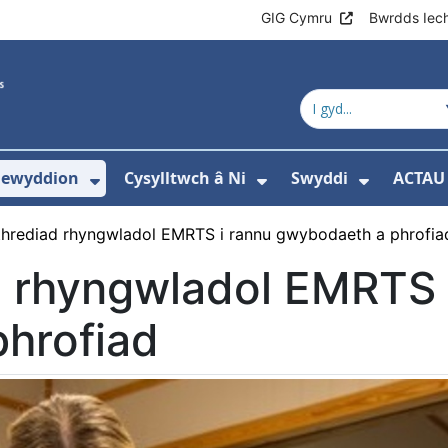
GIG Cymru
Bwrdds Iec
ewyddion
Cysylltwch â Ni
Swyddi
ACTAU
slen ar gyfer Ymchwil
gos isddewislen ar gyfer Lles staff
Dangos isddewislen ar gyfer Newy
Dangos isddewisle
Dangos 
hrediad rhyngwladol EMRTS i rannu gwybodaeth a phrofia
 rhyngwladol EMRTS 
hrofiad