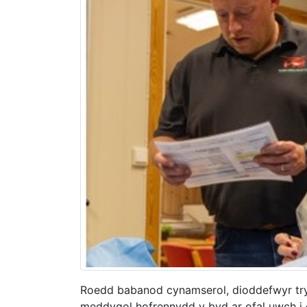
Roedd babanod cynamserol, dioddefwyr try
meddygol hofrennydd y byd ar ofal uwch i g