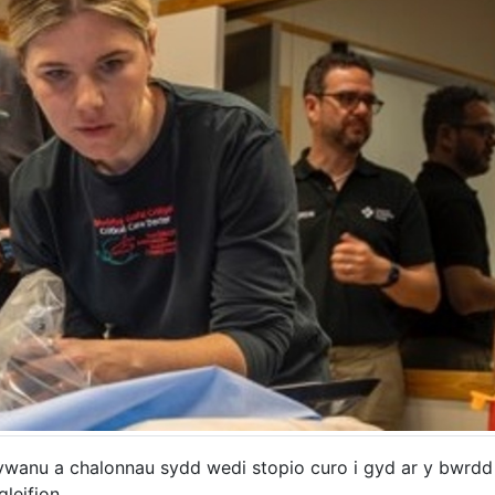
wanu a chalonnau sydd wedi stopio curo i gyd ar y bwrdd 
leifion.