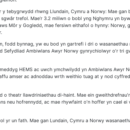
 ar y tebygrwydd rhwng Llundain, Cymru a Norwy: Mae gan b
 sgwâr trefol. Mae’r 3.2 miliwn o bobl yng Nghymru yn byw
aws Môr y Gogledd, mae fersiwn eithafol o hynny: Norwy, gy
.
in, fodd bynnag, yw eu bod yn gartrefi i dri o wasanaeth
d Sefydliad Ambiwlans Awyr Norwy gynrychiolwyr o'r tri 
, meddyg HEMS ac uwch ymchwilydd yn Ambiwlans Awyr Nor
affu amser ac adnoddau wrth weithio tuag at y nod cyffredin
 theatr llawdriniaethau di-haint. Mae ein gweithdrefnau'n 
ns neu hofrennydd, ac mae rhywfaint o'n hoffer yn cael ei
ol yr un fath. Mae gan Lundain, Cymru a Norwy wasanaethau