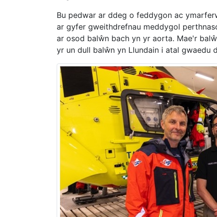
Bu pedwar ar ddeg o feddygon ac ymarferwyr
ar gyfer gweithdrefnau meddygol perthnasol
ar osod balŵn bach yn yr aorta. Mae'r balŵ
yr un dull balŵn yn Llundain i atal gwaedu di