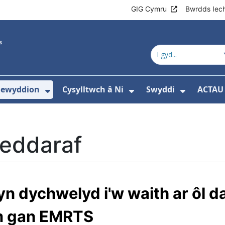
GIG Cymru
Bwrdds Iec
ewyddion
Cysylltwch â Ni
Swyddi
ACTAU
slen ar gyfer Ymchwil
gos isddewislen ar gyfer Lles staff
Dangos isddewislen ar gyfer Newy
Dangos isddewisle
Dangos 
eddaraf
n dychwelyd i'w waith ar ôl da
ym gan EMRTS