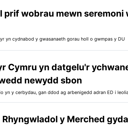
ll prif wobrau mewn seremoni
yr yn cydnabod y gwasanaeth gorau holl o gwmpas y DU
r Cymru yn datgelu'r ychwan
 gwedd newydd sbon
o yn y cerbydau, gan ddod ag arbenigedd adran ED i leol
 Rhyngwladol y Merched gyda'