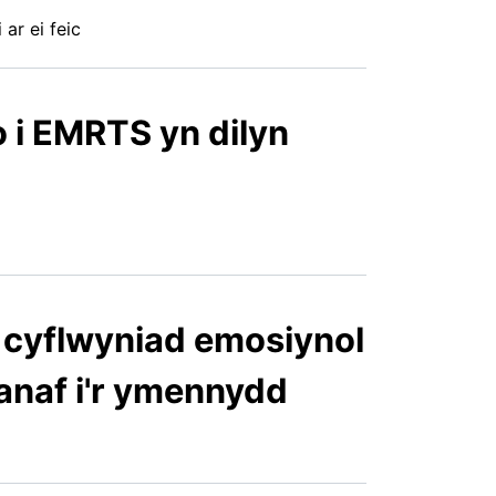
ar ei feic
o i EMRTS yn dilyn
oi cyflwyniad emosiynol
anaf i'r ymennydd