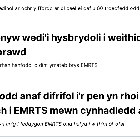
inol ar ochr y ffordd ar ôl cael ei daflu 60 troedfedd oddi 
nyw wedi'i hysbrydoli i weithi
 brawd
 rhan hanfodol o dîm ymateb brys EMRTS
odd anaf difrifol i'r pen yn rh
lch i EMRTS mewn cynhadledd 
yn unig i feddygon EMRTS ond hefyd i'w thîm ôl-ofal