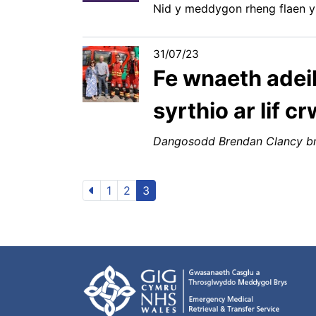
Nid y meddygon rheng flaen y
31/07/23
Fe wnaeth adei
syrthio ar lif c
Dangosodd Brendan Clancy br
1
2
3