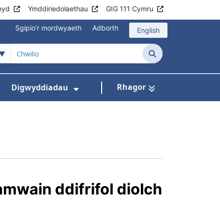
hyd
Ymddiriedolaethau
GIG 111 Cymru
Sgipio'r mordwyaeth
Adborth
English
Chwilio
Rhagor
Digwyddiadau
ddion
n ar gyfer Cysylltwch â Ni
isddewislen ar gyfer Swyddi
Dangos isddewislen ar gyfe
mwain ddifrifol diolch