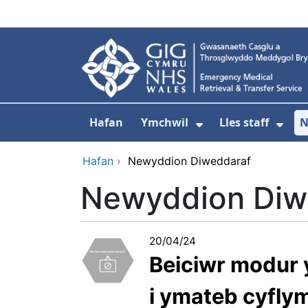
Neidio i'r prif gynnwy
Hafan
Ymchwil
Lles staff
N
Dangos isddewi
Dan
Hafan
›
Newyddion Diweddaraf
Newyddion Diw
20/04/24
Beiciwr modur y
i ymateb cyfl