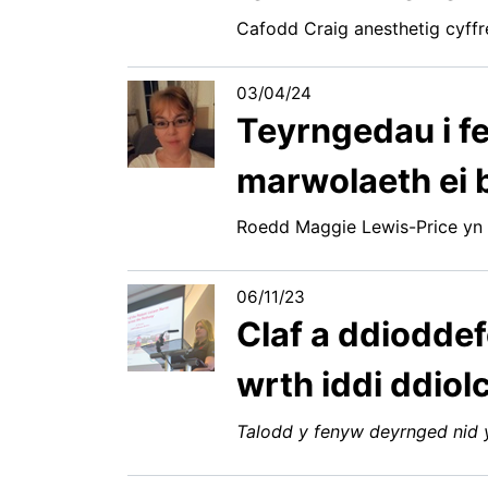
Cafodd Craig anesthetig cyffred
03/04/24
Teyrngedau i fe
marwolaeth ei
Roedd Maggie Lewis-Price yn
06/11/23
Claf a ddioddef
wrth iddi ddio
Talodd y fenyw deyrnged nid 