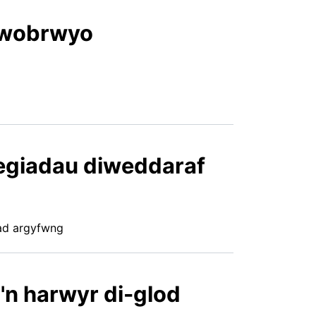
 wobrwyo
egiadau diweddaraf
iad argyfwng
n harwyr di-glod