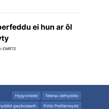
rfeddu ei hun ar ôl
yty
on EMRTS
Hygyrchedd
Telerau defnyddio
hyddid gwybodaeth
Polisi Preifatrwydd