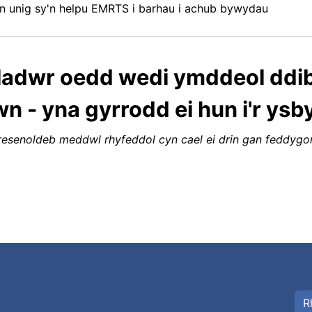
n unig sy'n helpu EMRTS i barhau i achub bywydau
ladwr oedd wedi ymddeol ddibe
rwn - yna gyrrodd ei hun i'r ysb
esenoldeb meddwl rhyfeddol cyn cael ei drin gan feddyg
R