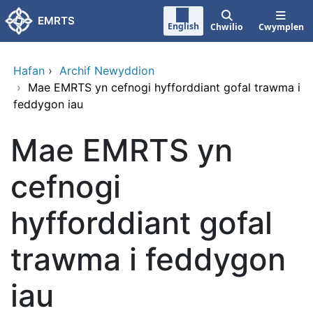
Neidio i'r prif gynnwy
EMRTS
English
Chwilio
Cwymplen
Hafan
›
Archif Newyddion
›
Mae EMRTS yn cefnogi hyfforddiant gofal trawma i
feddygon iau
Mae EMRTS yn
cefnogi
hyfforddiant gofal
trawma i feddygon
iau