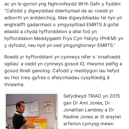
ac yn Is-gyrnol yng Nghronfeydd Wrth Gefn y Fyddin:
“Cafodd y digwyddiad dderbyniad da ac roedd yr
adborth yn ardderchog. Mae digwyddiadau fel hyn yn
enghraifft gadarnhaol o ymgysylltiad EMRTS â gofal
eilaidd a chyda hyfforddeion a allai fod yn
hyfforddeion Meddygaeth Frys Cyn Ysbyty (PHEM) yn
y dyfodol, neu hyd yn oed ymgynghorwyr EMRTS.”
Roedd yr hyfforddiant yn cynnwys nifer o 'orsafoedd
sgiliau' a oedd yn cynnwys gosod IO, rhwymo pelfig a
gosod llinell ganolog. Cafodd y meddygon iau hefyd
eu rhoi trwy gyfres o efelychiadau cysylltiedig â
thrawma.
Sefydlwyd TRIAD yn 2015
gan Dr Ami Jones, Dr
Jonathan Lambley a Dr
Nadine Jones ar ôl arsylwi
arferion cymysg mewn