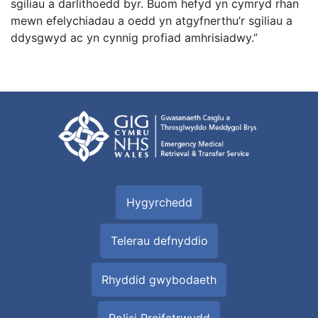
sgiliau a darlithoedd byr. Buom hefyd yn cymryd rhan
mewn efelychiadau a oedd yn atgyfnerthu’r sgiliau a
ddysgwyd ac yn cynnig profiad amhrisiadwy.”
Hygyrchedd
Telerau defnyddio
Rhyddid gwybodaeth