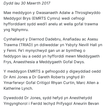
Dydd Iau 30 Mawrth 2017
Mae meddygon y Gwasanaeth Adalw a Throsglwyddo
Meddygol Brys (EMRTS Cymru) wedi cefnogi
hyfforddiant sydd wedi’i anelu at wella gofal trawma
yng Nghymru.
Cynhaliwyd y Diwrnod Dadebru, Anafiadau ac Asesu
Trawma (TRIAD) yn ddiweddar yn Ysbyty Nevill Hall yn
y Fenni. Fe'i mynychwyd gan un ar bymtheg o
feddygon iau a oedd yn hyfforddi mewn Meddygaeth
Frys, Anaesthesia a Meddygaeth Gofal Dwys.
Y meddygon EMRTS a gefnogodd y digwyddiad oedd
Dr Ami Jones a Dr Gareth Roberts ynghyd â’r
Ymarferwyr Gofal Critigol Rhyan Curtin, Marc Allen a
Katherine Lynch.
Dywedodd Dr Jones, sydd hefyd yn Anesthetydd
Ymgynghorol i Fwrdd Iechyd Prifysgol Aneurin Bevan