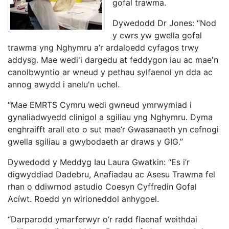
gofal trawma.
Dywedodd Dr Jones: “Nod
y cwrs yw gwella gofal
trawma yng Nghymru a’r ardaloedd cyfagos trwy
addysg. Mae wedi'i dargedu at feddygon iau ac mae'n
canolbwyntio ar wneud y pethau sylfaenol yn dda ac
annog awydd i anelu'n uchel.
“Mae EMRTS Cymru wedi gwneud ymrwymiad i
gynaliadwyedd clinigol a sgiliau yng Nghymru. Dyma
enghraifft arall eto o sut mae’r Gwasanaeth yn cefnogi
gwella sgiliau a gwybodaeth ar draws y GIG.”
Dywedodd y Meddyg Iau Laura Gwatkin: “Es i’r
digwyddiad Dadebru, Anafiadau ac Asesu Trawma fel
rhan o ddiwrnod astudio Coesyn Cyffredin Gofal
Acíwt. Roedd yn wirioneddol anhygoel.
“Darparodd ymarferwyr o’r radd flaenaf weithdai