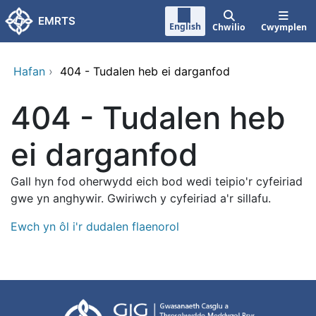
Neidio i'r prif gynnwy
EMRTS
English
Chwilio
Cwymplen
Hafan
›
404 - Tudalen heb ei darganfod
404 - Tudalen heb
ei darganfod
Gall hyn fod oherwydd eich bod wedi teipio'r cyfeiriad
gwe yn anghywir. Gwiriwch y cyfeiriad a'r sillafu.
Ewch yn ôl i'r dudalen flaenorol