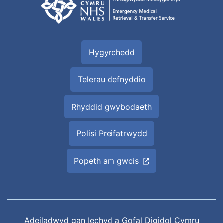
Hygyrchedd
Telerau defnyddio
Rhyddid gwybodaeth
Polisi Preifatrwydd
Popeth am gwcis
Adeiladwyd gan
Iechyd a Gofal Digidol Cymru